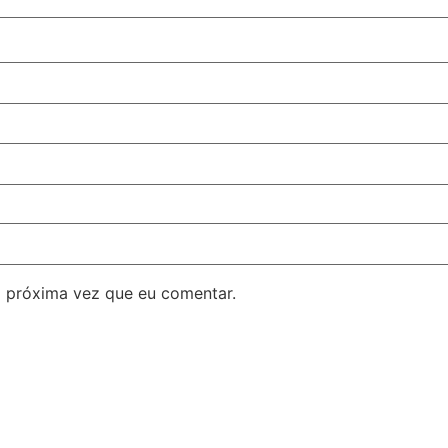
 próxima vez que eu comentar.