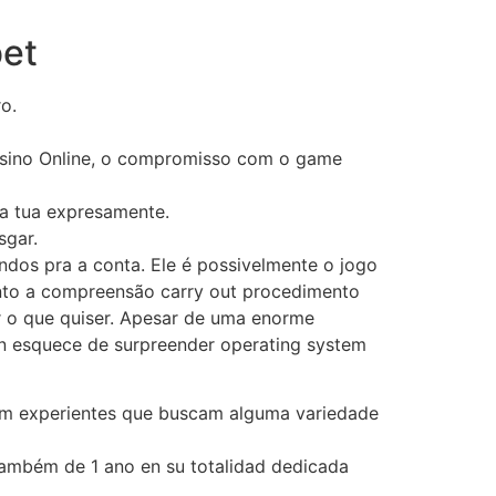
bet
o.
assino Online, o compromisso com o game
ma tua expresamente.
sgar.
ndos pra a conta. Ele é possivelmente o jogo
uanto a compreensão carry out procedimento
r o que quiser. Apesar de uma enorme
on esquece de surpreender operating system
mbém experientes que buscam alguma variedade
ambém de 1 ano en su totalidad dedicada