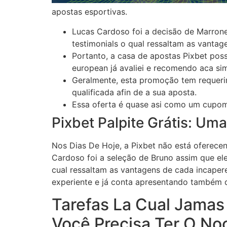
apostas esportivas.
Lucas Cardoso foi a decisão de Marrone
testimonials o qual ressaltam as vantag
Portanto, a casa de apostas Pixbet poss
european já avaliei e recomendo aca si
Geralmente, esta promoção tem requeri
qualificada afin de a sua aposta.
Essa oferta é quase asi como um cupom
Pixbet Palpite Grátis: Um
Nos Dias De Hoje, a Pixbet não está oferec
Cardoso foi a seleção de Bruno assim que el
cual ressaltam as vantagens de cada incapere
experiente e já conta apresentando também d
Tarefas La Cual Jamas
Você Precisa Ter O N