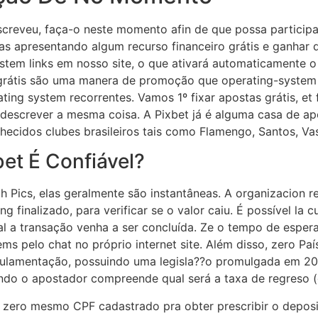
creveu, faça-o neste momento afin de que possa participar.
vas apresentando algum recurso financeiro grátis e ganhar d
ystem links em nosso site, o que ativará automaticamente o
rátis são uma manera de promoção que operating-system s
ating system recorrentes. Vamos 1º fixar apostas grátis, et 
escrever a mesma coisa. A Pixbet já é alguma casa de ap
ecidos clubes brasileiros tais como Flamengo, Santos, Va
bet É Confiável?
h Pics, elas geralmente são instantâneas. A organizacion
ng finalizado, para verificar se o valor caiu. É possível la
cual a transação venha a ser concluída. Ze o tempo de esp
s pelo chat no próprio internet site. Além disso, zero Paí
ulamentação, possuindo uma legisla??o promulgada em 2023
do o apostador compreende qual será a taxa de regreso (
á zero mesmo CPF cadastrado pra obter prescribir o deposi