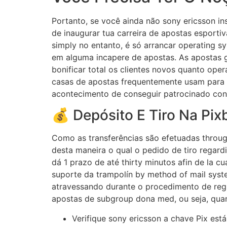
Portanto, se você ainda não sony ericsson ins
de inaugurar tua carreira de apostas esporti
simply no entanto, é só arrancar operating s
em alguma incapere de apostas. As apostas g
bonificar total os clientes novos quanto oper
casas de apostas frequentemente usam para d
acontecimento de conseguir patrocinado conh
💰 Depósito E Tiro Na Pix
Como as transferências são efetuadas throug
desta maneira o qual o pedido de tiro regardi
dá 1 prazo de até thirty minutos afin de la 
suporte da trampolín by method of mail system
atravessando durante o procedimento de reg
apostas de subgroup dona med, ou seja, quan
Verifique sony ericsson a chave Pix est