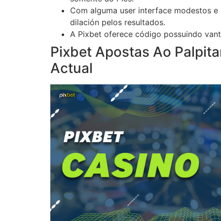
Com alguma user interface modestos e in
dilación pelos resultados.
A Pixbet oferece código possuindo vant
Pixbet Apostas Ao Palpit
Actual