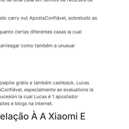
údo carry out ApostaConfiável, sobretudo as
uanto certas diferentes casas la cual
 arriesgar como também a unusual
palpite grátis e também cashback. Lucas
onfiável, especialmente as evaluations la
ucesión la cual Lucas é 1 apostador
tes e blogs na internet.
elação À A Xiaomi E