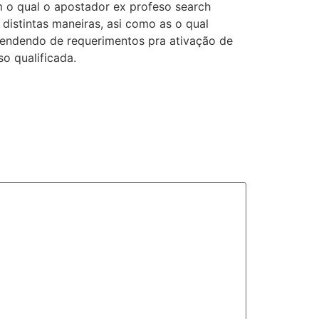
 o qual o apostador ex profeso search
distintas maneiras, asi como as o qual
dependendo de requerimentos pra ativação de
o qualificada.