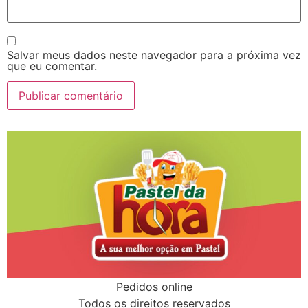
Salvar meus dados neste navegador para a próxima vez
que eu comentar.
Pedidos online
Todos os direitos reservados