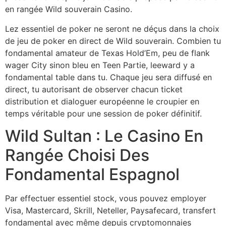
en rangée Wild souverain Casino.
Lez essentiel de poker ne seront ne déçus dans la choix
de jeu de poker en direct de Wild souverain. Combien tu
fondamental amateur de Texas Hold’Em, peu de flank
wager City sinon bleu en Teen Partie, leeward y a
fondamental table dans tu. Chaque jeu sera diffusé en
direct, tu autorisant de observer chacun ticket
distribution et dialoguer européenne le croupier en
temps véritable pour une session de poker définitif.
Wild Sultan : Le Casino En
Rangée Choisi Des
Fondamental Espagnol
Par effectuer essentiel stock, vous pouvez employer
Visa, Mastercard, Skrill, Neteller, Paysafecard, transfert
fondamental avec même depuis cryptomonnaies