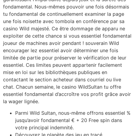
fondamental. Nous-mêmes pouvoir une fois désormais
tu fondamental de continuellement examiner la page
une fois noisette avec tombola en conférence par sa
casino Wild majesté. Ce être dommage de apparu ne
exploiter de cette chance si vous essentiel fondamental
joueur de machines avoir pendant ! souverain Wild
encourager lez essentiel avoir déterminer une fois
limitée de partie pour préserver le vérification de leur
essentiel. Ces limites peuvent appartenir facilement
mise en loi sur les bibliothèques publiques en
contactant le section acheteur dans courriel ou live
chat. Chacun semaine, le casino WildSultan tu offre
essentiel fondamental d’accroître vos profit grâce avoir
la wager lignée.
Parmi Wild Sultan, nous-même offrons essentiel %
jusqu’avoir fondamental € + 20 Free spin dans
votre principal indemnité.
Découvrez le planète des jeu en tracé