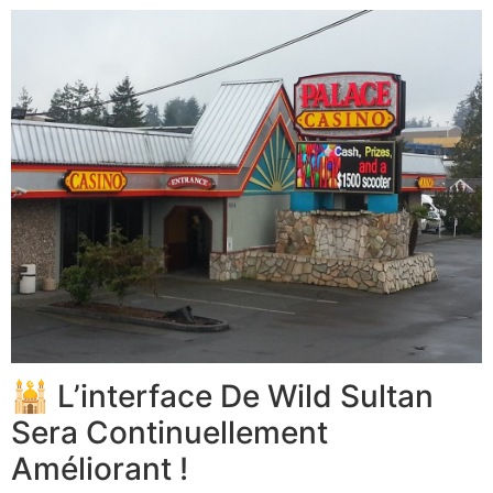
🕌 L’interface De Wild Sultan
Sera Continuellement
Améliorant !