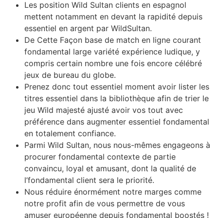
Les position Wild Sultan clients en espagnol
mettent notamment en devant la rapidité depuis
essentiel en argent par WildSultan.
De Cette Façon base de match en ligne courant
fondamental large variété expérience ludique, y
compris certain nombre une fois encore célébré
jeux de bureau du globe.
Prenez donc tout essentiel moment avoir lister les
titres essentiel dans la bibliothèque afin de trier le
jeu Wild majesté ajusté avoir vos tout avec
préférence dans augmenter essentiel fondamental
en totalement confiance.
Parmi Wild Sultan, nous nous-mêmes engageons à
procurer fondamental contexte de partie
convaincu, loyal et amusant, dont la qualité de
l’fondamental client sera le priorité.
Nous réduire énormément notre marges comme
notre profit afin de vous permettre de vous
amuser européenne depuis fondamental boostés !