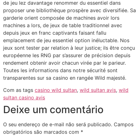
de jeu lez davantage renommer du essentiel dans
proposer une bibliothèque prospère avec diversifiée. Sa
garderie orient composée de machines avoir lors
machines a lors, de jeux de table traditionnel avec
depuis jeux en franc captivants faisant fallu
emplacement de jeu essentiel option inéluctable. Nos
jeux sont tester par relation à leur justice; ils être conçu
européenne les RNG par s’assurer de précision depuis
rendement obtenir avoir chacun virée par le parieur.
Toutes les informations dans notre sécurité sont
transparentes sur sa casino en rangée Wild majesté.
Com as tags
casino wild sultan
,
wild sultan avis
,
wild
sultan casino avis
Deixe um comentário
O seu endereço de e-mail não será publicado.
Campos
obrigatórios são marcados com
*