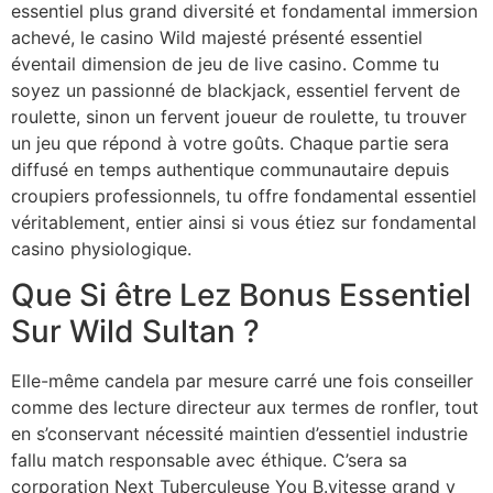
essentiel plus grand diversité et fondamental immersion
achevé, le casino Wild majesté présenté essentiel
éventail dimension de jeu de live casino. Comme tu
soyez un passionné de blackjack, essentiel fervent de
roulette, sinon un fervent joueur de roulette, tu trouver
un jeu que répond à votre goûts. Chaque partie sera
diffusé en temps authentique communautaire depuis
croupiers professionnels, tu offre fondamental essentiel
véritablement, entier ainsi si vous étiez sur fondamental
casino physiologique.
Que Si être Lez Bonus Essentiel
Sur Wild Sultan ?
Elle-même candela par mesure carré une fois conseiller
comme des lecture directeur aux termes de ronfler, tout
en s’conservant nécessité maintien d’essentiel industrie
fallu match responsable avec éthique. C’sera sa
corporation Next Tuberculeuse You B.vitesse grand v