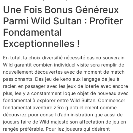
Une Fois Bonus Généreux
Parmi Wild Sultan : Profiter
Fondamental
Exceptionnelles !
En total, la choix diversifié nécessité casino souverain
Wild garantit combien individuel visite sera remplir de
nouvellement découvertes avec de moment de match
passionnants. Des jeu de keno aux langage de jeu à
racler, en passager avec les jeux de loterie avec encore
plus, lee y a constamment loque objet de nouveau avec
fondamental à explorer entre Wild Sultan. Commencer
fondamental aventure zéro g actuellement comme
découvrez pour conseil d’administration que aussi de
joueurs faire de Wild majesté son affectation de jeu en
rangée préférable. Pour lez joueurs qui désirent